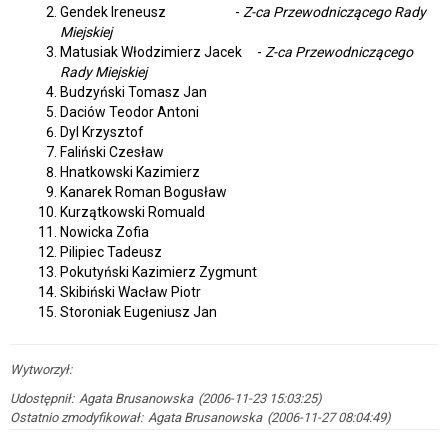
Gendek Ireneusz
-
Z-ca Przewodniczącego Rady
Miejski
Miejskiej
Dane
adresowe
Matusiak Włodzimierz Jacek
-
Z-ca Przewodniczącego
Rady Miejskiej
Numery
kont
Budzyński Tomasz Jan
bankowych
Daciów Teodor Antoni
Numery
Dyl Krzysztof
telefonów
Faliński Czesław
Struktura
Hnatkowski Kazimierz
Urzędu
Kanarek Roman Bogusław
Regulamin
Kurzątkowski Romuald
Organizacyjny
Nowicka Zofia
Urzędu
Pilipiec Tadeusz
Dla
Pokutyński Kazimierz Zygmunt
osób
Skibiński Wacław Piotr
niedosłyszących
Storoniak Eugeniusz Jan
Raporty
o
stanie
Wytworzył:
gminy
Raport
Udostępnił:
Agata Brusanowska
(2006-11-23 15:03:25)
o
Ostatnio zmodyfikował:
Agata Brusanowska
(2006-11-27 08:04:49)
stanie
gminy