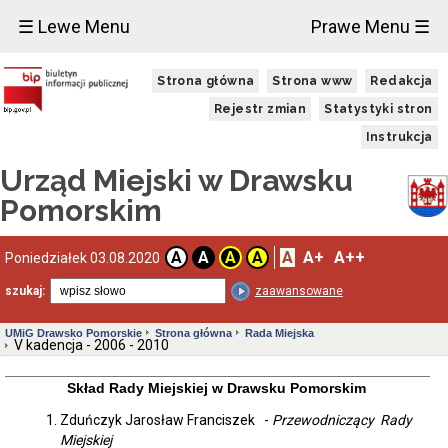
×
☰ Lewe Menu
Prawe Menu ☰
Władze
Strona główna
Strona www
Redakcja
Burmistrz
Drawska
Rejestr zmian
Statystyki stron
Pomorskiego
Instrukcja
Z-
ca
Urząd Miejski w Drawsku
Burmistrza
Drawska
Pomorskim
Pomorskiego
Sekretarz
Gminy
A
A+
A++
A
A
A
A
Poniedziałek 03.08.2020
Drawsko
Pomorskie
szukaj:
zaawansowane
-
SK
UMiG Drawsko Pomorskie
Strona główna
Rada Miejska
Skarbnik
V kadencja - 2006 - 2010
Gminy
Drawsko
Skład Rady Miejskiej w Drawsku Pomorskim
Pomorskie
-
Zduńczyk Jarosław Franciszek
-
Przewodniczący
Rady
SG
Miejskiej
Urząd