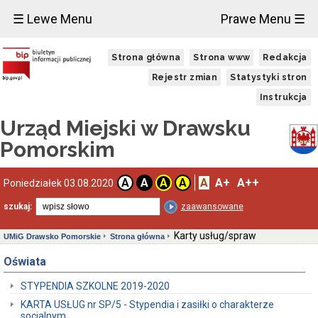
×
☰ Lewe Menu
Prawe Menu ☰
Władze
Strona główna
Strona www
Redakcja
Burmistrz
Drawska
Rejestr zmian
Statystyki stron
Pomorskiego
Instrukcja
Z-
ca
Urząd Miejski w Drawsku
Burmistrza
Drawska
Pomorskim
Pomorskiego
Sekretarz
Gminy
A
A+
A++
A
A
A
A
Poniedziałek 03.08.2020
Drawsko
Pomorskie
szukaj:
zaawansowane
-
SK
Karty usług/spraw
UMiG Drawsko Pomorskie
Strona główna
Skarbnik
Gminy
Oświata
Drawsko
Pomorskie
STYPENDIA SZKOLNE 2019-2020
-
SG
KARTA USŁUG nr SP/5 - Stypendia i zasiłki o charakterze
Urząd
socjalnym