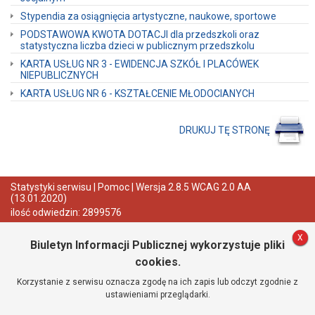
Miejski
Stypendia za osiągnięcia artystyczne, naukowe, sportowe
Dane
PODSTAWOWA KWOTA DOTACJI dla przedszkoli oraz
adresowe
statystyczna liczba dzieci w publicznym przedszkolu
Numery
KARTA USŁUG NR 3 - EWIDENCJA SZKÓŁ I PLACÓWEK
kont
NIEPUBLICZNYCH
bankowych
Numery
KARTA USŁUG NR 6 - KSZTAŁCENIE MŁODOCIANYCH
telefonów
Struktura
DRUKUJ TĘ STRONĘ
Urzędu
Regulamin
Organizacyjny
Urzędu
Statystyki serwisu
|
Pomoc
|
Wersja 2.8.5 WCAG 2.0 AA
Dla
(13.01.2020)
osób
niedosłyszących
ilość odwiedzin: 2899576
Raporty
o
X
Biuletyn Informacji Publicznej wykorzystuje pliki
stanie
gminy
cookies.
Raport
Korzystanie z serwisu oznacza zgodę na ich zapis lub odczyt zgodnie z
o
ustawieniami przeglądarki.
stanie
gminy